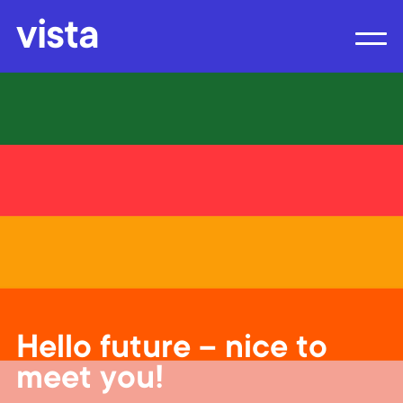
vista
Hello future – nice to
meet you!